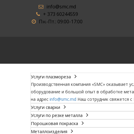
info@smc.md
+ 373 60244559
Пн.-Пт.: 09:00-17:00
Услуги плазмореза
Производственная компания «SMC» оказывает усл
оборудование и большой опыт в обработке мета
на адрес
info@smc.md
Наш сотрудник свяжется с 
Услуги сварки
Услуги по резке металла
Порошковая покраска
Металлоизделия