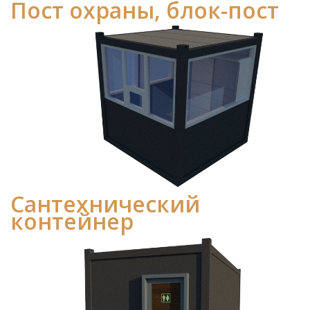
Пост охраны, блок-пост
Сантехнический
контейнер