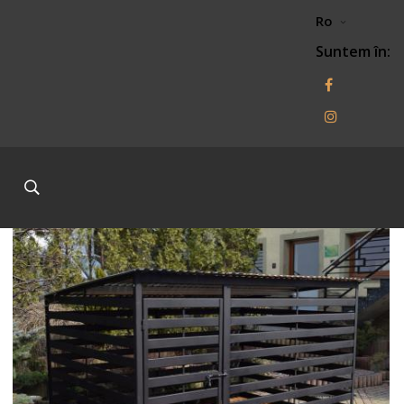
Ro
Suntem în: