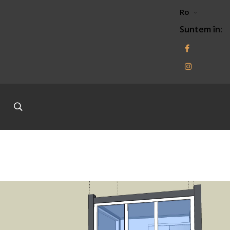
Ro
Suntem în: