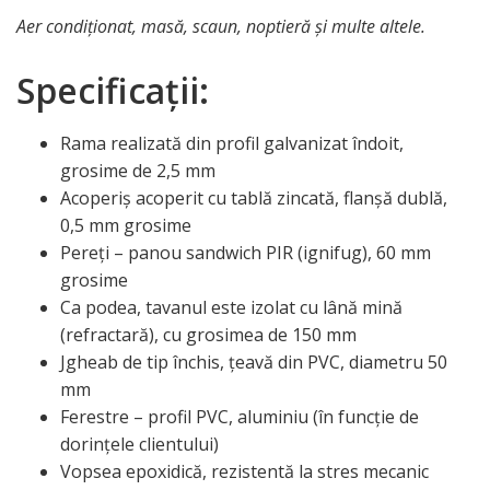
Aer condiționat, masă, scaun, noptieră și multe altele.
Specificații:
Rama realizată din profil galvanizat îndoit,
grosime de 2,5 mm
Acoperiș acoperit cu tablă zincată, flanșă dublă,
0,5 mm grosime
Pereți – panou sandwich PIR (ignifug), 60 mm
grosime
Ca podea, tavanul este izolat cu lână mină
(refractară), cu grosimea de 150 mm
Jgheab de tip închis, țeavă din PVC, diametru 50
mm
Ferestre – profil PVC, aluminiu (în funcție de
dorințele clientului)
Vopsea epoxidică, rezistentă la stres mecanic